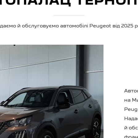
ТОПАЛАЦ ТЕРНОП
даємо й обслуговуємо автомобілі Peugeot від 2025 р
Авто
на М
Peug
Нада
й об
фран