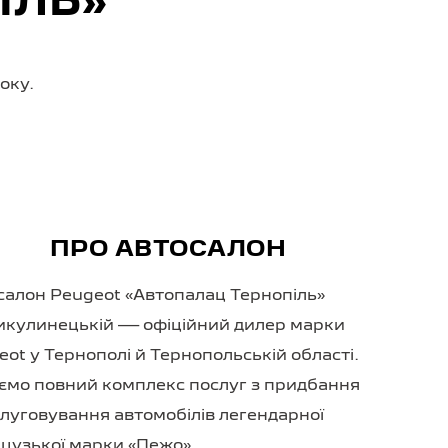
ІЛЬ»
оку.
ПРО АВТОСАЛОН
салон Peugeot «Автопалац Тернопіль»
икулинецькій — офіційний дилер марки
eot у Тернополі й Тернопольській області.
ємо повний комплекс послуг з придбання
слуговування автомобілів легендарної
цузької марки «Пежо».