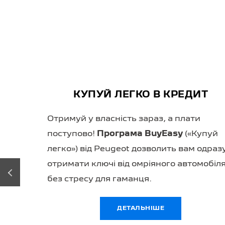
КУПУЙ ЛЕГКО В ЛІЗИНГ
Скористайтеся можливістю
довгострокової оренди з правом викупу
автомобіля після виконання умов
договору, заощаджуючи на ПДВ і податк
‹
на прибуток.
ДЕТАЛЬНІШЕ