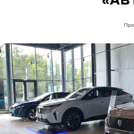
«АВ
Про