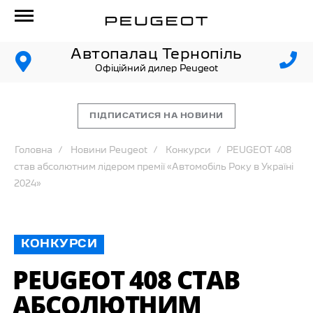
Автопалац Тернопіль
Офіційний дилер Peugeot
ПІДПИСАТИСЯ НА НОВИНИ
Головна
Новини Peugeot
Конкурси
PEUGEOT 408
став абсолютним лідером премії «Автомобіль Року в Україні
2024»
КОНКУРСИ
PEUGEOT 408 СТАВ
АБСОЛЮТНИМ