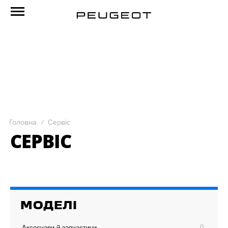
Головна
Сервіс
СЕРВІС
МОДЕЛІ
0
Аксесуари й запчастини