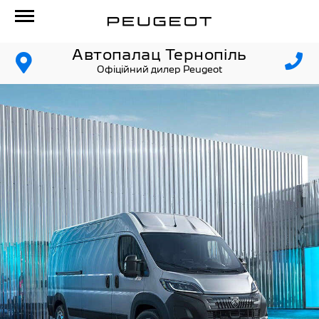
Автопалац Тернопіль
Офіційний дилер Peugeot