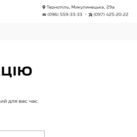
Тернопіль, Микулинецька, 29а
•
(096) 559-33-33
(097) 425-20-22
АЦІЮ
й для вас час.