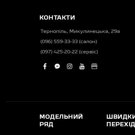
КОНТАКТИ
Тернопіль, Микулинецька, 29а
(096) 559-33-33 (салон)
(097) 425-20-22 (сервіс)
facebook
facebook-
instagram
youtube
business
messenger
МОДЕЛЬНИЙ
ШВИДК
РЯД
ПЕРЕХІ