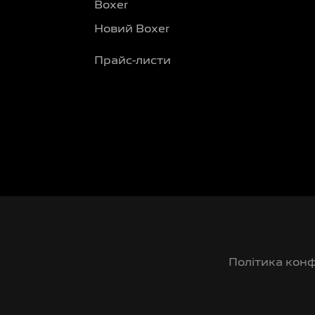
Boxer
Новий Boxer
Прайс-листи
Політика конф