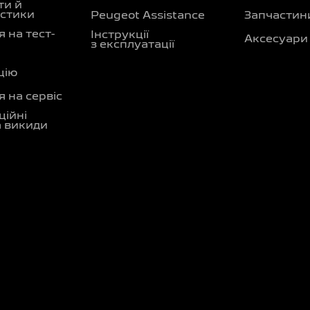
ти й
стики
Peugeot Assistance
Запчастин
 на тест-
Інструкції
Аксесуари
з експлуатації
цію
 на сервіс
ційні
а викиди