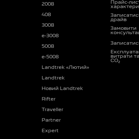
Прайс-лис
2008
характери
408
Записатися
драйв
3008
Замовити
консульта
e-3008
Записатися
5008
Експлуата
витрати т
e-5008
CO₂
Landtrek «Лютий»
Landtrek
Новий Landtrek
Rifter
Traveller
Partner
Expert