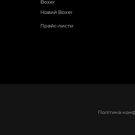
Boxer
Новий Boxer
Прайс-листи
Політика конф