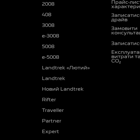
Прайс-лис
2008
характери
408
Записатися
драйв
3008
Замовити
консульта
e-3008
Записатися
5008
Експлуата
витрати т
e-5008
CO₂
Landtrek «Лютий»
Landtrek
Новий Landtrek
Rifter
Traveller
Partner
Expert