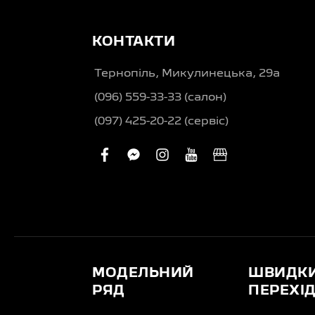
КОНТАКТИ
Тернопіль, Микулинецька, 29а
(096) 559-33-33 (салон)
(097) 425-20-22 (сервіс)
facebook
facebook-
instagram
youtube
business
messenger
МОДЕЛЬНИЙ
ШВИДК
РЯД
ПЕРЕХІ