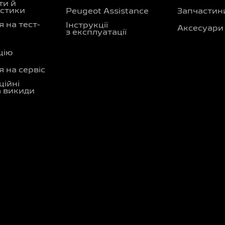
ти й
стики
Peugeot Assistance
Запчастин
 на тест-
Інструкції
Аксесуари
з експлуатації
цію
 на сервіс
ційні
а викиди