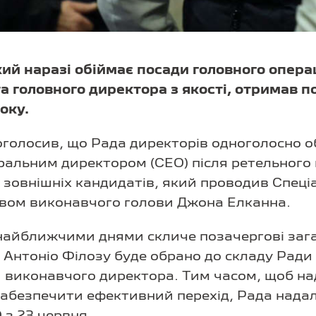
кий наразі обіймає посади головного опер
а головного директора з якості, отримав
оку.
 оголосив, що Рада директорів одноголосно 
ральним директором (CEO) після ретельного 
 і зовнішніх кандидатів, який проводив Спец
твом виконавчого голови Джона Елканна.
s найближчими днями скличе позачергові заг
х Антоніо Філозу буде обрано до складу Ради
 виконавчого директора. Тим часом, щоб на
абезпечити ефективний перехід, Рада нада
з 23 червня.