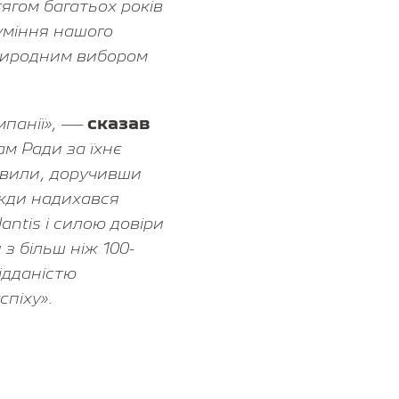
ягом багатьох років
зуміння нашого
 природним вибором
мпанії», —
сказав
м Ради за їхнє
иявили, доручивши
вжди надихався
antis і силою довіри
 з більш ніж 100-
ідданістю
спіху».