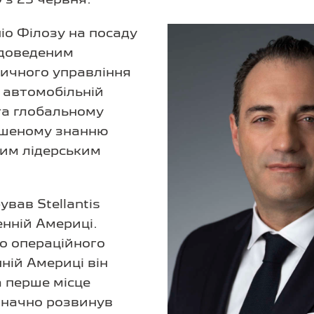
іо Філозу на посаду
 доведеним
ичного управління
у автомобільній
та глобальному
ршеному знанню
ним лідерським
ував Stellantis
енній Америці.
го операційного
ній Америці він
а перше місце
 значно розвинув