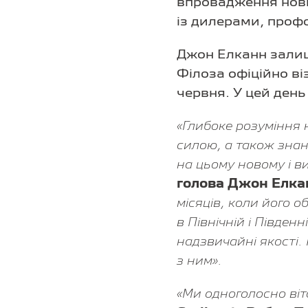
впровадження нових
із дилерами, проф
Джон Елканн залиши
Філоза офіційно в
червня. У цей день
«Глибоке розуміння
силою, а також знан
на цьому новому і в
голова Джон Елка
місяців, коли його 
в Північній і Півде
надзвичайні якості.
з ним».
«Ми одноголосно ві