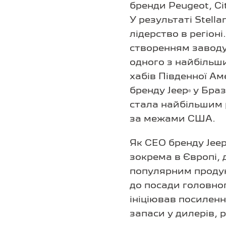
бренди Peugeot, Ci
У результаті Stella
лідерство в регіоні
створенням завод
одного з найбільш
хабів Південної А
бренду Jeep
у Браз
®
стала найбільшим 
за межами США.
Як CEO бренду Jee
зокрема в Європі,
популярним продукт
до посади головног
ініціював посилен
запаси у дилерів,