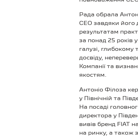
Рада обрала Антон
CEO завдяки його
результатам практ
за понад 25 років 
галузі, глибокому 
досвіду, непереве
Компанії та визна
якостям.
Антоніо Філоза кер
у Північній та Півд
На посаді головно
директора у Півден
вивів бренд FIAT н
на ринку, а також