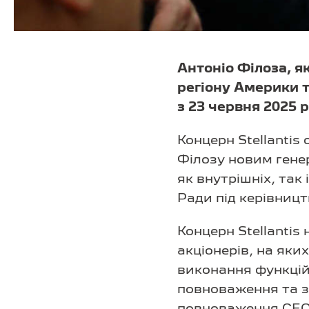
Антоніо Філоза, я
регіону Америки т
з 23 червня 2025 р
Концерн Stellantis
Філозу новим гене
як внутрішніх, так
Ради під керівниц
Концерн Stellanti
акціонерів, на яки
виконання функцій
повноваження та з
повноваження CEO 