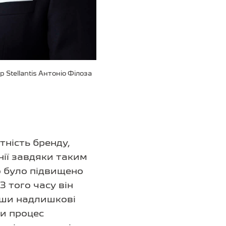
Stellantis Антоніо Філоза
тність бренду,
ії завдяки таким
о було підвищено
 того часу він
вши надлишкові
ши процес