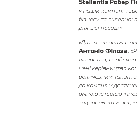
Stellantis Робер 
у нашій компанії гов
бізнесу та складної
для цієї посади».
«Для мене велика че
Антоніо Філоза.
«Я
лідерство, особливо 
мені керівництво ко
величезним талантом
до команд у досягнен
річною історією інн
задовольняти потреб