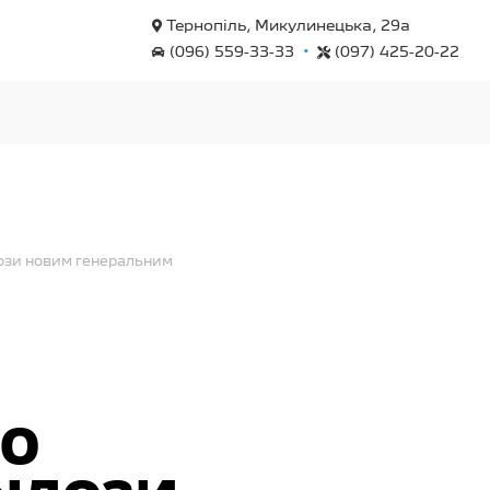
Тернопіль, Микулинецька, 29а
•
(096) 559-33-33
(097) 425-20-22
ілози новим генеральним
РО