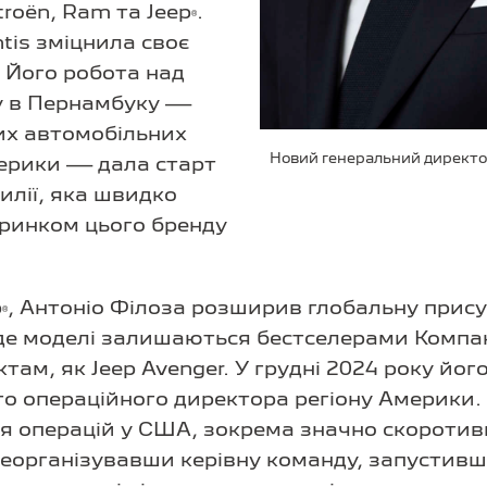
troën, Ram та Jeep
.
®
ntis зміцнила своє
. Його робота над
у в Пернамбуку —
их автомобільних
Новий генеральний директор 
мерики — дала старт
илії, яка швидко
ринком цього бренду
p
, Антоніо Філоза розширив глобальну прису
®
 де моделі залишаються бестселерами Компан
ам, як Jeep Avenger. У грудні 2024 року йог
о операційного директора регіону Америки. З
ня операцій у США, зокрема значно скороти
 реорганізувавши керівну команду, запустив