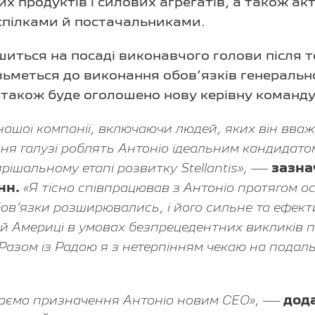
 продуктів і силових агрегатів, а також ак
спілками й постачальниками.
ться на посаді виконавчого голови після то
ізьметься до виконання обов’язків генеральн
 також буде оголошено нову керівну команду S
 нашої компанії, включаючи людей, яких він вв
ня галузі роблять Антоніо ідеальним кандидат
ирішальному етапі розвитку Stellantis», —
зазна
нн.
«Я тісно співпрацював з Антоніо протягом о
обов’язки розширювались, і його сильне та ефект
нній Америці в умовах безпрецедентних викликів 
 Разом із Радою я з нетерпінням чекаю на пода
таємо призначення Антоніо новим CEO», —
дода