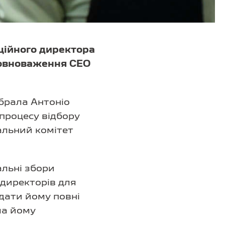
аційного директора
 повноваження CEO
обрала Антоніо
процесу відбору
іальний комітет
альні збори
 директорів для
дати йому повні
ла йому