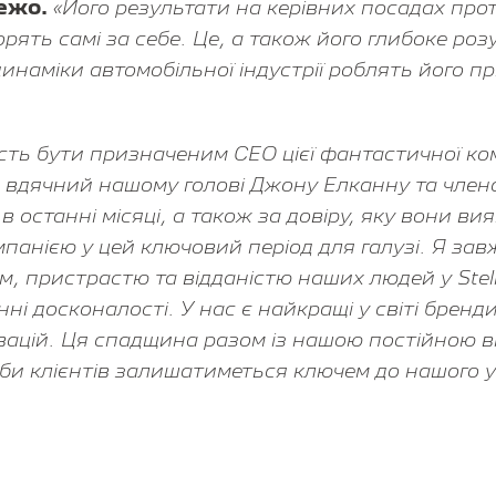
Пежо.
«Його результати на керівних посадах прот
орять самі за себе. Це, а також його глибоке ро
 динаміки автомобільної індустрії роблять його
сть бути призначеним CEO цієї фантастичної ко
 вдячний нашому голові Джону Елканну та члена
в останні місяці, а також за довіру, яку вони в
мпанією у цей ключовий період для галузі. Я за
, пристрастю та відданістю наших людей у Stell
ні досконалості. У нас є найкращі у світі бренди
овацій. Ця спадщина разом із нашою постійною в
и клієнтів залишатиметься ключем до нашого у