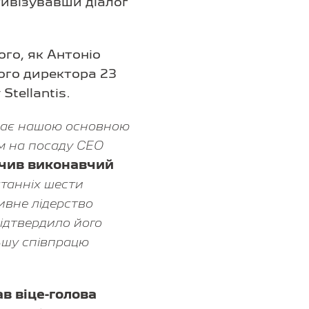
тивізувавши діалог
го, як Антоніо
ого директора 23
tellantis.
ажає нашою основною
ом на посаду CEO
чив виконавчий
станніх шести
ивне лідерство
підтвердило його
льшу співпрацю
в віце-голова