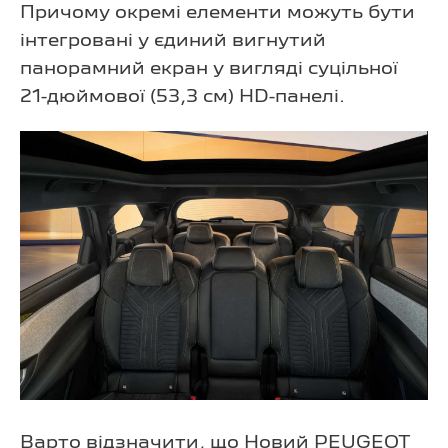
Причому окремі елементи можуть бути
інтегровані у єдиний вигнутий
панорамний екран у вигляді суцільної
21-дюймової (53,3 см) HD-панелі.
Варто відзначити, що Новий PEUGEOT