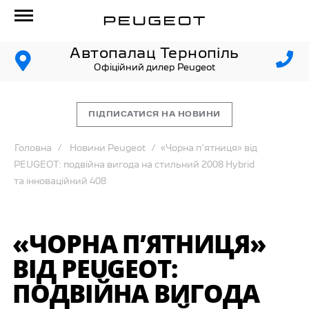
Автопалац Тернопіль
Офіційний дилер Peugeot
ПІДПИСАТИСЯ НА НОВИНИ
Головна
Новини Peugeot
«Чорна п’ятниця» від
PEUGEOT: подвійна вигода на стильний 2008 Hybrid
та інноваційний 408
«ЧОРНА П’ЯТНИЦЯ»
ВІД PEUGEOT:
ПОДВІЙНА ВИГОДА