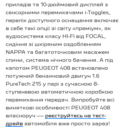
приладів та 10-дюймовий дисплей з
сенсорними перемикачами i-Toggles,
перелік доступного оснащення включає
в себе такі опції зі світу «преміум», як
аудіосистема класу HI-FI від FOCAL,
сидіння зі шкіряним оздобленням
NAPPA та багатоточковим масажем
спини, система нічного бачення. А під
капотом PEUGEOT 408 встановлено
потужний бензиновий двигун 1.6
PureTech 215 у парі з сучасною 8-
ступеневою автоматичною коробкою
перемикання передач. Випробуйте всі
виняткові особливості PEUGEOT 408
власноруч —
реєструйтесь на тест-
драйв
автомобіля вже просто зараз!