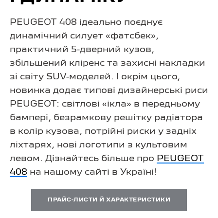
PEUGEOT 408 ідеально поєднує
динамічний силует «фатсбек»,
практичний 5-дверний кузов,
збільшений кліренс та захисні накладки
зі світу SUV-моделей. І окрім цього,
новинка додає типові дизайнерські риси
PEUGEOT: світлові «ікла» в передньому
бампері, безрамкову решітку радіатора
в колір кузова, потрійні риски у задніх
ліхтарях, нові логотипи з культовим
левом. Дізнайтесь більше про
PEUGEOT
408
на нашому сайті в Україні!
ПРАЙС-ЛИСТИ Й ХАРАКТЕРИСТИКИ