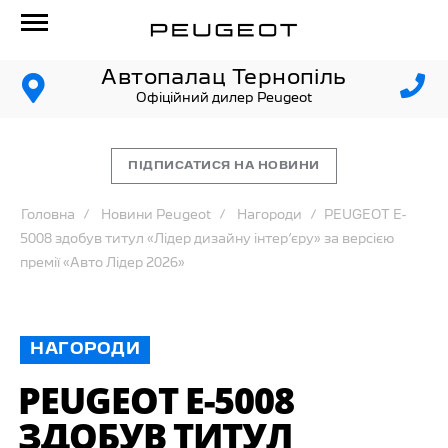
Автопалац Тернопіль
Офіційний дилер Peugeot
ПІДПИСАТИСЯ НА НОВИНИ
Головна
Новини Peugeot
Нагороди
PEUGEOT E-
5008 здобув титул «Лідер дизайну інтер’єру» за версією
премії «Авто Лідер 2026»
НАГОРОДИ
PEUGEOT E-5008
ЗДОБУВ ТИТУЛ