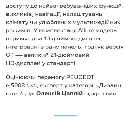
доступу до найзатребуваніших функцій:
викликів, навігації, налаштувань
клімату чи улюблених мультимедійних
режимів. У комплектації Allure модель
отримує два
10-дюймові
дисплеї,
інтегровані в одну панель, тоді як версія
GT — великий
21-дюймовий
HD-дисплей
у стандарті.
Оцінюючи перемогу PEUGEOT
e-5008 4×4
, експерт у категорії «Дизайн
інтер’єру»
Олексій Цаплій
підкреслив: